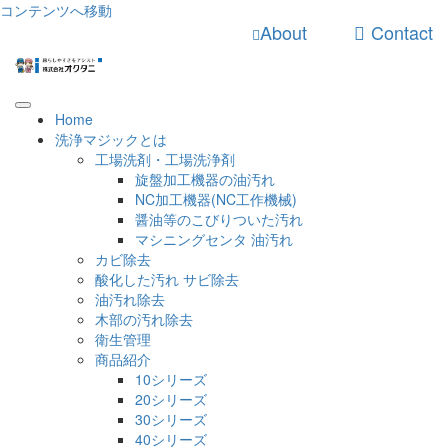
コンテンツへ移動
About
Contact
Home
洗浄マジックとは
工場洗剤・工場洗浄剤
旋盤加工機器の油汚れ
NC加工機器(NC工作機械)
醤油等のこびりついた汚れ
マシニングセンタ 油汚れ
カビ除去
酸化した汚れ サビ除去
油汚れ除去
木部の汚れ除去
衛生管理
商品紹介
10シリーズ
20シリーズ
30シリーズ
40シリーズ