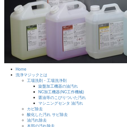
Home
洗浄マジックとは
工場洗剤・工場洗浄剤
旋盤加工機器の油汚れ
NC加工機器(NC工作機械)
醤油等のこびりついた汚れ
マシニングセンタ 油汚れ
カビ除去
酸化した汚れ サビ除去
油汚れ除去
木部の汚れ除去